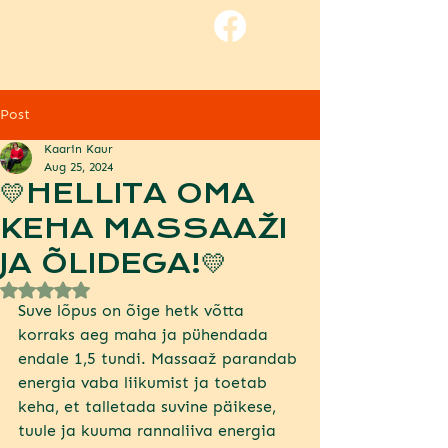
Post
Kaarin Kaur
Aug 25, 2024
💛HELLITA OMA
KEHA MASSAAŽI
JA ÕLIDEGA!💛
Rated NaN out of 5 stars.
Suve lõpus on õige hetk võtta 
korraks aeg maha ja pühendada 
endale 1,5 tundi. Massaaž parandab 
energia vaba liikumist ja toetab 
keha, et talletada suvine päikese, 
tuule ja kuuma rannaliiva energia 